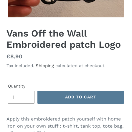
Vans Off the Wall
Embroidered patch Logo
Regular
€8,90
price
Tax included.
Shipping
calculated at checkout.
Quantity
ADD TO CART
Apply this embroidered patch yourself with home
iron on your own stuff : t-shirt, tank top, tote bag,