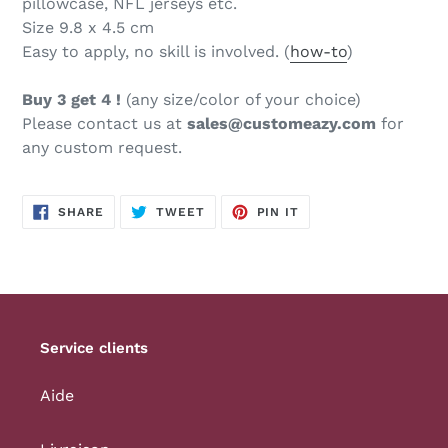
pillowcase, NFL jerseys etc.
Size 9.8 x 4.5
cm
Easy to apply, no skill is involved. (
how-to
)
Buy 3 get 4 !
(any size/color of your choice)
Please contact us at
sales@customeazy.com
for
any custom request.
SHARE
TWEET
PIN
SHARE
TWEET
PIN IT
ON
ON
ON
FACEBOOK
TWITTER
PINTEREST
Service clients
Aide