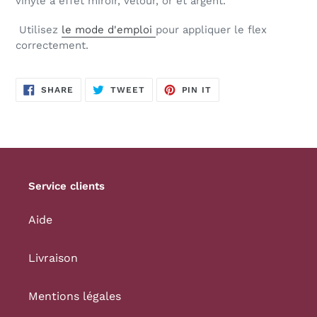
vinyle à effet miroir, velour, or et argent.
Utilisez
le mode d'emploi
pour appliquer le flex
correctement.
SHARE
TWEET
PIN
SHARE
TWEET
PIN IT
ON
ON
ON
FACEBOOK
TWITTER
PINTEREST
Service clients
Aide
Livraison
Mentions légales