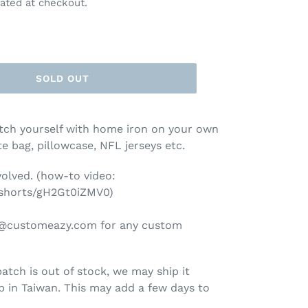
ated at checkout.
SOLD OUT
tch yourself with home iron on your own
ote bag, pillowcase, NFL jerseys etc.
nvolved. (how-to video:
shorts/gH2Gt0iZMV0)
es@customeazy.com for any custom
patch is out of stock, we may ship it
 in Taiwan. This may add a few days to