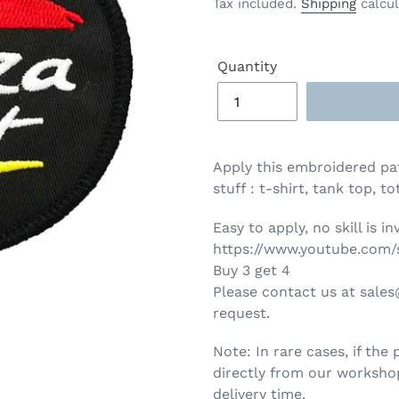
price
Tax included.
Shipping
calcul
Quantity
Apply this embroidered pa
stuff : t-shirt, tank top, t
Easy to apply, no skill is i
https://www.youtube.com/
Buy 3 get 4
Please contact us at sal
request.
Note: In rare cases, if the 
directly from our workshop
delivery time.