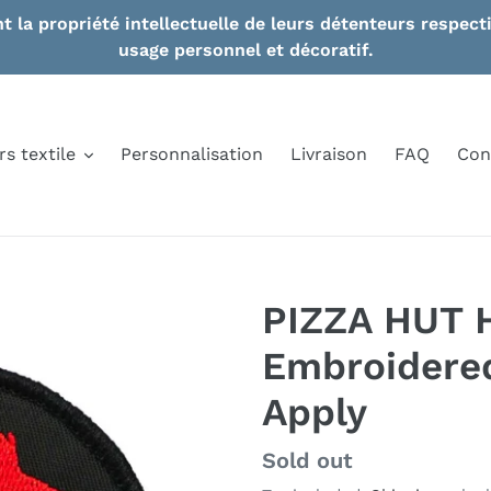
nt la propriété intellectuelle de leurs détenteurs respe
usage personnel et décoratif.
rs textile
Personnalisation
Livraison
FAQ
Con
PIZZA HUT 
Embroidered
Apply
Regular
Sold out