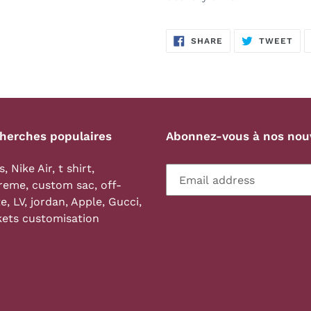
SHARE
TW
SHARE
TWEET
ON
ON
FACEBOOK
TWI
herches populaires
Abonnez-vous à nos nou
s
,
Nike Air
,
t shirt
,
reme
,
custom sac
,
off-
te
,
LV
,
jordan
,
Apple
,
Gucci
,
kets customisation