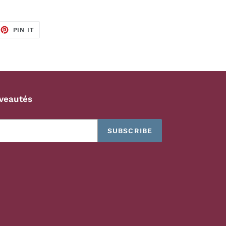
EET
PIN
PIN IT
ON
TTER
PINTEREST
veautés
SUBSCRIBE