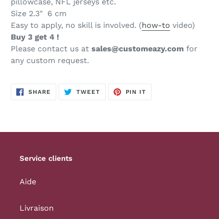
pillowcase, NFL jerseys etc.
Size 2.3
"
6 cm
Easy to apply, no skill is involved. (
how-to
video)
Buy 3 get 4 !
Please contact us at
sales@customeazy.com
for
any custom request.
SHARE
TWEET
PIN
SHARE
TWEET
PIN IT
ON
ON
ON
FACEBOOK
TWITTER
PINTEREST
Service clients
Aide
Livraison