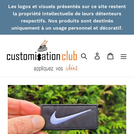
Skip
Les logos et visuels présentés sur ce site restent
to
la propriété intellectuelle de leurs détenteurs
content
respectifs. Nos produits sont destinés
uniquement à un usage personnel et décoratif.
Search
Log in
Cart