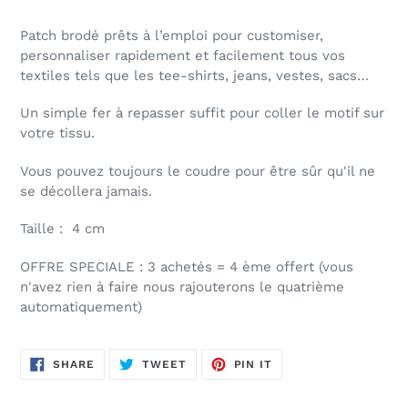
Patch brodé prêts à l’emploi pour customiser,
personnaliser rapidement et facilement tous vos
textiles tels que les tee-shirts, jeans, vestes, sacs…
Un simple fer à repasser suffit pour coller le motif sur
votre tissu.
Vous pouvez toujours le coudre pour être sûr qu'il ne
se décollera jamais.
Taille : 4 cm
OFFRE SPECIALE : 3 achetés = 4 ème offert (vous
n'avez rien à faire nous rajouterons le quatrième
automatiquement)
SHARE
TWEET
PIN
SHARE
TWEET
PIN IT
ON
ON
ON
FACEBOOK
TWITTER
PINTEREST