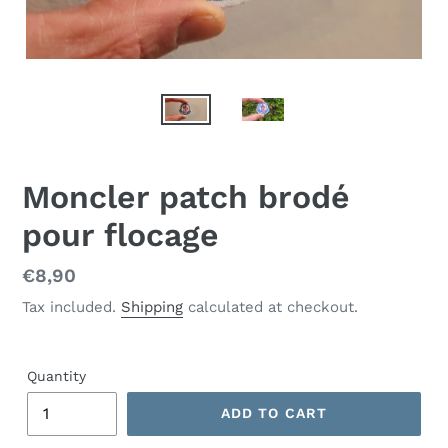
Moncler patch brodé
pour flocage
Regular
€8,90
price
Tax included.
Shipping
calculated at checkout.
Quantity
ADD TO CART