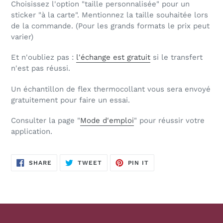
Choisissez l'option "taille personnalisée" pour un
sticker "à la carte". Mentionnez la taille souhaitée lors
de la commande. (Pour les grands formats le prix peut
varier)
Et n'oubliez pas :
l'échange est gratuit
si le transfert
n'est pas réussi.
Un échantillon de flex thermocollant vous sera envoyé
gratuitement pour faire un essai.
Consulter la page "
Mode d'emploi
" pour réussir votre
application.
SHARE
TWEET
PIN
SHARE
TWEET
PIN IT
ON
ON
ON
FACEBOOK
TWITTER
PINTEREST