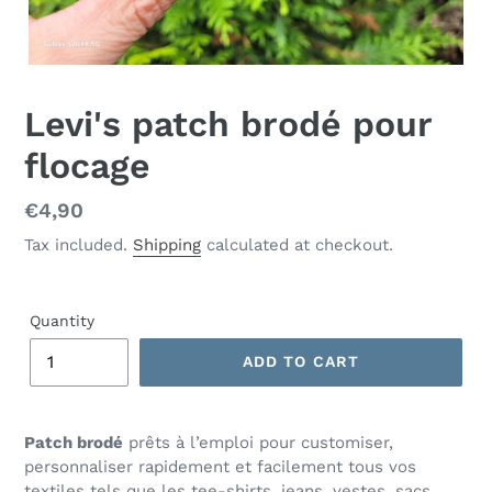
Levi's patch brodé pour
flocage
Regular
€4,90
price
Tax included.
Shipping
calculated at checkout.
Quantity
ADD TO CART
Patch brodé
prêts à l’emploi pour customiser,
personnaliser rapidement et facilement tous vos
textiles tels que les tee-shirts, jeans, vestes, sacs…