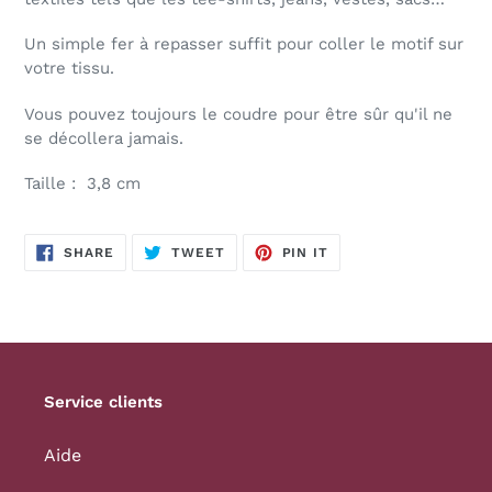
Un simple fer à repasser suffit pour coller le motif sur
votre tissu.
Vous pouvez toujours le coudre pour être sûr qu'il ne
se décollera jamais.
Taille : 3,8 cm
SHARE
TWEET
PIN
SHARE
TWEET
PIN IT
ON
ON
ON
FACEBOOK
TWITTER
PINTEREST
Service clients
Aide