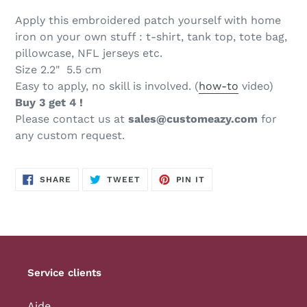
Apply this embroidered patch yourself with home
iron on your own stuff : t-shirt, tank top, tote bag,
pillowcase, NFL jerseys etc.
Size 2.2
"
5.5 cm
Easy to apply, no skill is involved. (
how-to
video)
Buy 3 get 4 !
Please contact us at
sales@customeazy.com
for
any custom request.
SHARE
TWEET
PIN
SHARE
TWEET
PIN IT
ON
ON
ON
FACEBOOK
TWITTER
PINTEREST
Service clients
Aide