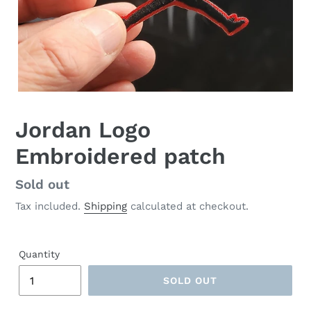
Jordan Logo
Embroidered patch
Regular
Sold out
price
Tax included.
Shipping
calculated at checkout.
Quantity
SOLD OUT