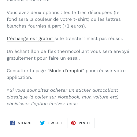
Vous avez deux options : les lettres découpées (le
fond sera la couleur de votre t-shirt) ou les lettres
blanches fournies à part (+2 euros).
L'échange est gratuit
si le transfert n'est pas réussi.
Un échantillon de flex thermocollant vous sera envoyé
gratuitement pour faire un essai.
Consulter la page "
Mode d'emploi
" pour réussir votre
application.
*
Si vous souhaitez acheter un sticker autocollant
classique (à coller sur Notebook, mur, voiture etc)
choisissez l'option
écrivez-nous.
SHARE
TWEET
PIN
SHARE
TWEET
PIN IT
ON
ON
ON
FACEBOOK
TWITTER
PINTEREST