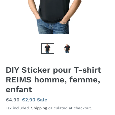
DIY Sticker pour T-shirt
REIMS homme, femme,
enfant
Regular
€4,90
Sale
€2,90
Sale
price
price
Tax included.
Shipping
calculated at checkout.