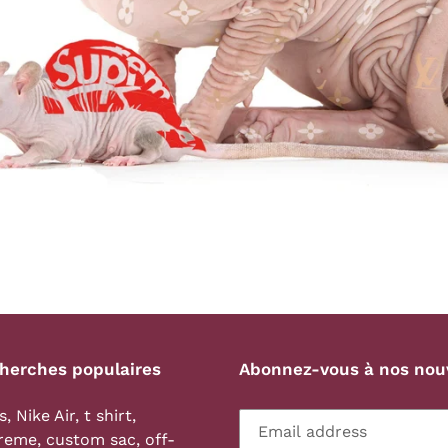
herches populaires
Abonnez-vous à nos nou
s
,
Nike Air
,
t shirt
,
reme
,
custom sac
,
off-