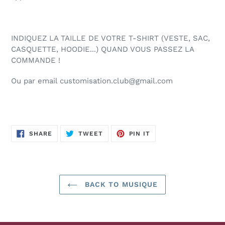
INDIQUEZ LA TAILLE DE VOTRE T-SHIRT (VESTE, SAC,
CASQUETTE, HOODIE...) QUAND VOUS PASSEZ LA
COMMANDE !
Ou par email customisation.club@gmail.com
SHARE
TWEET
PIN
SHARE
TWEET
PIN IT
ON
ON
ON
FACEBOOK
TWITTER
PINTEREST
BACK TO MUSIQUE